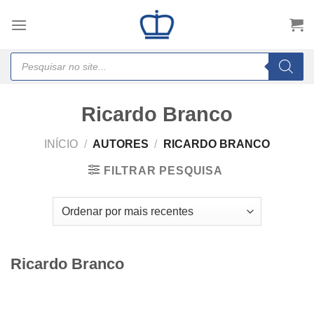
Skip
to
content
Products
search
Ricardo Branco
INÍCIO
/
AUTORES
/
RICARDO BRANCO
FILTRAR PESQUISA
Ricardo Branco