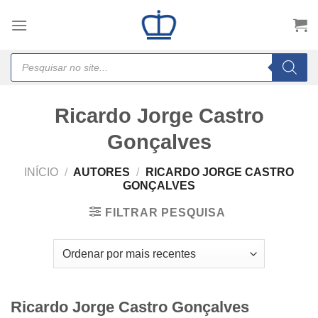
Skip
to
content
Products
search
Ricardo Jorge Castro
Gonçalves
INÍCIO
/
AUTORES
/
RICARDO JORGE CASTRO
GONÇALVES
FILTRAR PESQUISA
Ricardo Jorge Castro Gonçalves