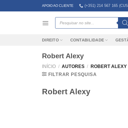
Skip
(+351) 214 567 165 (
APOIO AO CLIENTE
to
content
Products
search
DIREITO
CONTABILIDADE
GEST
Robert Alexy
INÍCIO
/
AUTORES
/
ROBERT ALEXY
FILTRAR PESQUISA
Robert Alexy