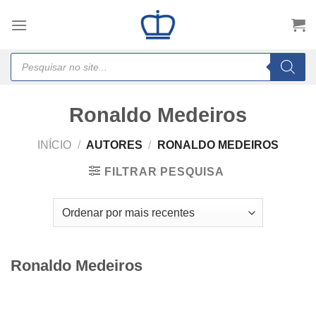
Skip
to
content
Products
search
Ronaldo Medeiros
INÍCIO
/
AUTORES
/
RONALDO MEDEIROS
FILTRAR PESQUISA
Ronaldo Medeiros