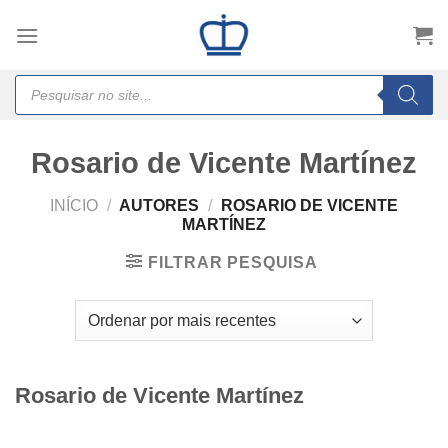
Skip
to
content
Products
search
Rosario de Vicente Martínez
INÍCIO
/
AUTORES
/
ROSARIO DE VICENTE
MARTÍNEZ
FILTRAR PESQUISA
Rosario de Vicente Martínez