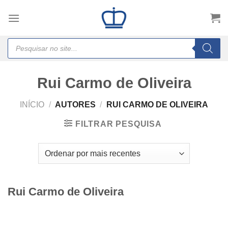
Skip
to
content
Products
search
Rui Carmo de Oliveira
INÍCIO
/
AUTORES
/
RUI CARMO DE OLIVEIRA
FILTRAR PESQUISA
Rui Carmo de Oliveira