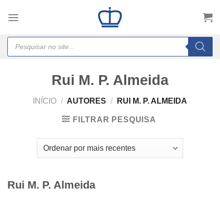
Skip
to
content
Products
search
Rui M. P. Almeida
INÍCIO
/
AUTORES
/
RUI M. P. ALMEIDA
FILTRAR PESQUISA
Rui M. P. Almeida