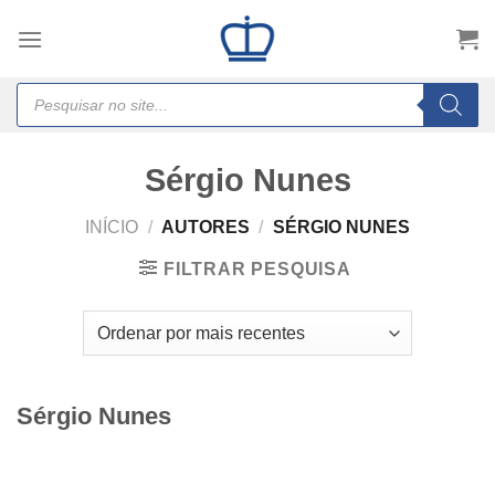
Skip
to
content
Products
search
Sérgio Nunes
INÍCIO
/
AUTORES
/
SÉRGIO NUNES
FILTRAR PESQUISA
Sérgio Nunes