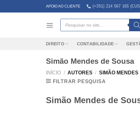
Skip
(+351) 214 567 165 (
APOIO AO CLIENTE
to
content
Products
search
DIREITO
CONTABILIDADE
GEST
Simão Mendes de Sousa
INÍCIO
/
AUTORES
/
SIMÃO MENDES
FILTRAR PESQUISA
Simão Mendes de Sou