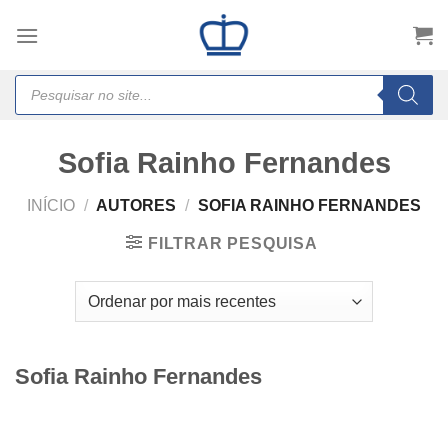
Skip
to
content
Products
search
Sofia Rainho Fernandes
INÍCIO
/
AUTORES
/
SOFIA RAINHO FERNANDES
FILTRAR PESQUISA
Sofia Rainho Fernandes