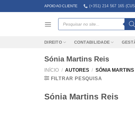
Skip
(+351) 214 567 165 (
APOIO AO CLIENTE
to
content
Products
search
DIREITO
CONTABILIDADE
GEST
Sónia Martins Reis
INÍCIO
/
AUTORES
/
SÓNIA MARTINS
FILTRAR PESQUISA
Sónia Martins Reis