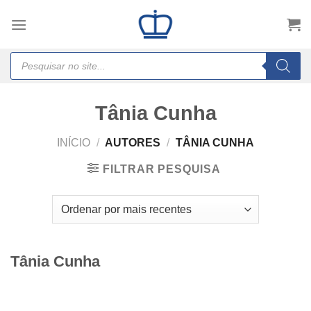
Skip
to
content
Products
search
Tânia Cunha
INÍCIO
/
AUTORES
/
TÂNIA CUNHA
FILTRAR PESQUISA
Tânia Cunha