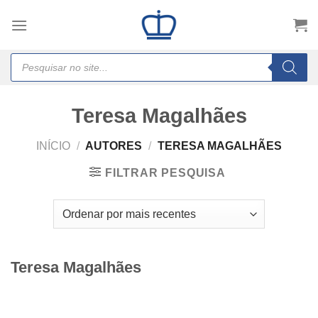
Skip
to
content
Products
search
Teresa Magalhães
INÍCIO
/
AUTORES
/
TERESA MAGALHÃES
FILTRAR PESQUISA
Teresa Magalhães