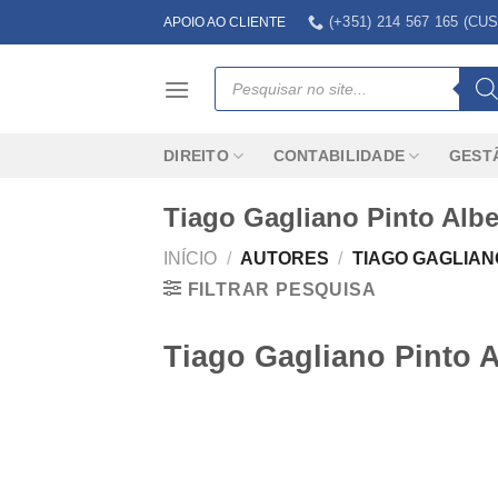
Skip
(+351) 214 567 165 (
APOIO AO CLIENTE
to
content
Products
search
DIREITO
CONTABILIDADE
GEST
Tiago Gagliano Pinto Albe
INÍCIO
/
AUTORES
/
TIAGO GAGLIAN
FILTRAR PESQUISA
Tiago Gagliano Pinto A