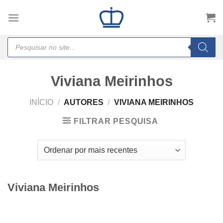
Skip
to
content
Products
search
Viviana Meirinhos
INÍCIO
/
AUTORES
/
VIVIANA MEIRINHOS
FILTRAR PESQUISA
Viviana Meirinhos