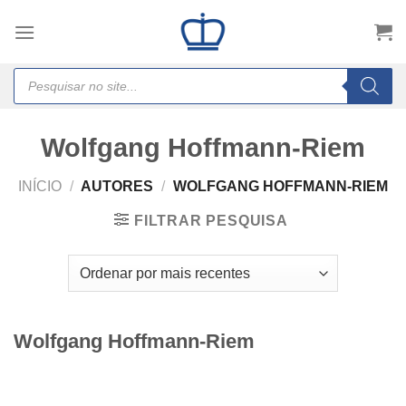
Skip
to
content
Products
search
Wolfgang Hoffmann-Riem
INÍCIO
/
AUTORES
/
WOLFGANG HOFFMANN-RIEM
FILTRAR PESQUISA
Wolfgang Hoffmann-Riem