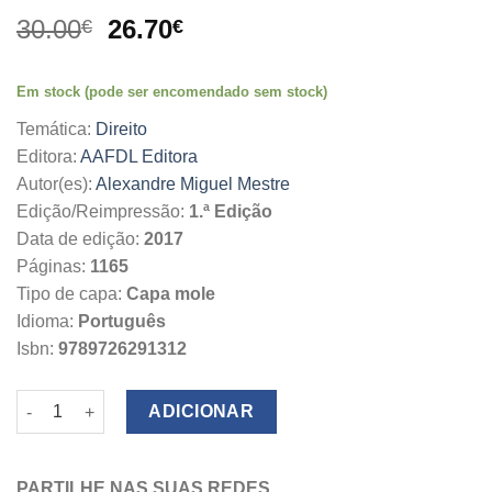
O
O
30.00
26.70
€
€
preço
preço
original
atual
Em stock (pode ser encomendado sem stock)
era:
é:
30.00€.
26.70€.
Temática:
Direito
Editora:
AAFDL Editora
Autor(es):
Alexandre Miguel Mestre
Edição/Reimpressão:
1.ª Edição
Data de edição:
2017
Páginas:
1165
Tipo de capa:
Capa mole
Idioma:
Português
Isbn:
9789726291312
Quantidade de Colectânea de Legislação do Desporto
ADICIONAR
PARTILHE NAS SUAS REDES