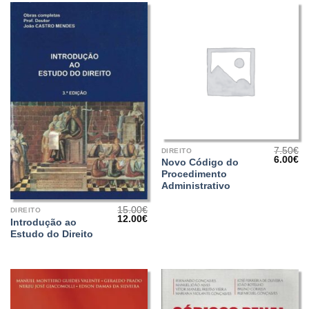
7.50
€
DIREITO
O
O
6.00
€
Novo Código do
preço
pr
Procedimento
origina
at
era:
é:
Administrativo
7.50€.
6.
15.00
€
DIREITO
O
O
12.00
€
Introdução ao
preço
preço
Estudo do Direito
original
atual
era:
é:
15.00€.
12.00€.