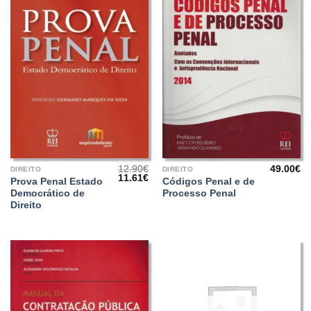
12.90
€
49.00
€
DIREITO
DIREITO
O
O
11.61
€
Prova Penal Estado
Códigos Penal e de
preço
preço
Democrático de
Processo Penal
original
atual
era:
é:
Direito
12.90€.
11.61€.