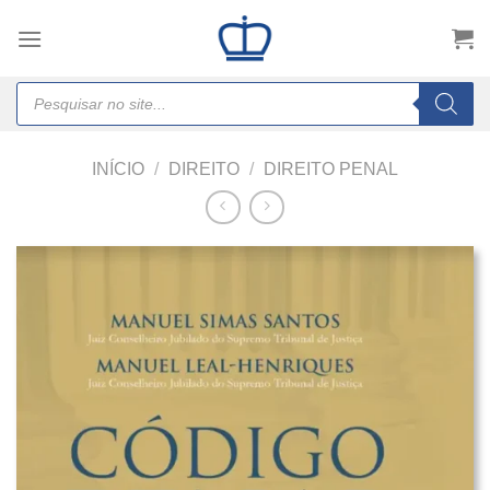
Skip
to
content
Products
search
INÍCIO
/
DIREITO
/
DIREITO PENAL