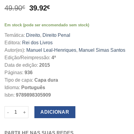
O
O
49.90
39.92
€
€
preço
preço
original
atual
Em stock (pode ser encomendado sem stock)
era:
é:
49.90€.
39.92€.
Temática:
Direito
,
Direito Penal
Editora:
Rei dos Livros
Autor(es):
Manuel Leal-Henriques
,
Manuel Simas Santos
Edição/Reimpressão:
4ª
Data de edição:
2015
Páginas:
936
Tipo de capa:
Capa dura
Idioma:
Português
Isbn:
9789898305909
Quantidade de Código Penal Anotado Vol II
ADICIONAR
PARTILHE NAS SUAS REDES