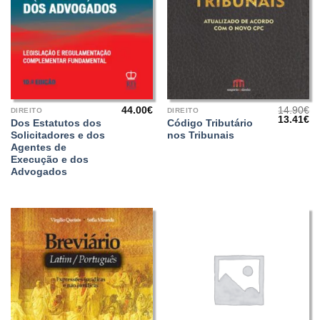
44.00
€
14.90
€
DIREITO
DIREITO
O
O
13.41
€
Dos Estatutos dos
Código Tributário
preço
pr
Solicitadores e dos
nos Tribunais
original
at
era:
é:
Agentes de
14.90€.
13
Execução e dos
Advogados