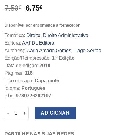
O
O
7.50
6.75
€
€
preço
preço
original
atual
Disponível por encomenda a fornecedor
era:
é:
7.50€.
6.75€.
Temática:
Direito
,
Direito Administrativo
Editora:
AAFDL Editora
Autor(es):
Carla Amado Gomes
,
Tiago Serrão
Edição/Reimpressão:
1.ª Edição
Data de edição:
2018
Páginas:
116
Tipo de capa:
Capa mole
Idioma:
Português
Isbn:
9789726292197
Quantidade de Código do Procedimento Administrativo
ADICIONAR
PARTILHE NAS SUAS REDES