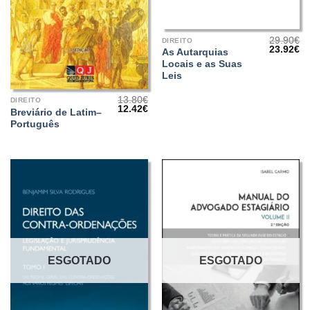
29.90
€
DIREITO
O
O
23.92
€
As Autarquias
preço
pr
Locais e as Suas
original
at
era:
é:
Leis
29.90€.
23
13.80
€
DIREITO
O
O
12.42
€
Breviário de Latim–
preço
preço
Português
original
atual
era:
é:
13.80€.
12.42€.
ESGOTADO
ESGOTADO