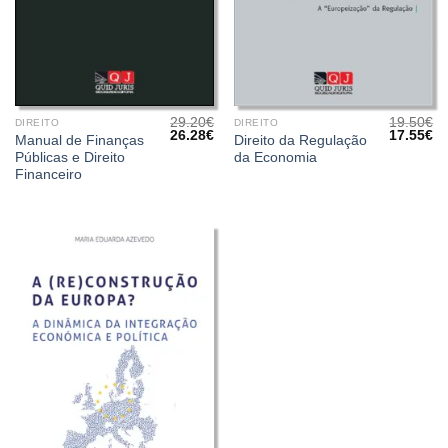
29.20
€
19.50
€
DIREITO
DIREITO
O
O
O
O
26.28
€
17.55
€
Manual de Finanças
Direito da Regulação
preço
preço
preço
pr
Públicas e Direito
da Economia
original
atual
original
at
era:
é:
era:
é:
Financeiro
29.20€.
26.28€.
19.50€.
17