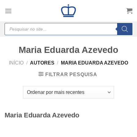
Skip
to
content
Products
search
Maria Eduarda Azevedo
INÍCIO
/
AUTORES
/
MARIA EDUARDA AZEVEDO
FILTRAR PESQUISA
Maria Eduarda Azevedo