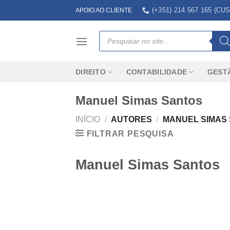
Skip
(+351) 214 567 165 (
APOIO AO CLIENTE
to
content
Products
search
DIREITO
CONTABILIDADE
GEST
Manuel Simas Santos
INÍCIO
/
AUTORES
/
MANUEL SIMAS
FILTRAR PESQUISA
Manuel Simas Santos