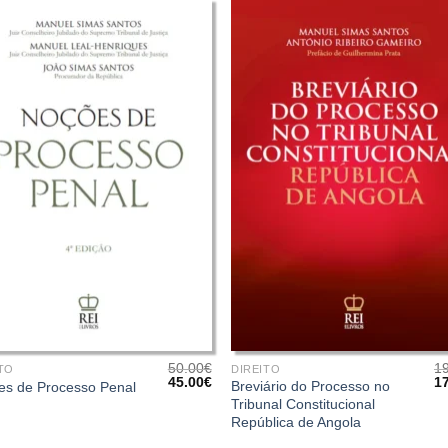
+
50.00
€
1
TO
DIREITO
O
O
O
45.00
€
1
Breviário do Processo no
es de Processo Penal
preço
preço
pr
Tribunal Constitucional
original
atual
or
República de Angola
era:
é:
er
50.00€.
45.00€.
19