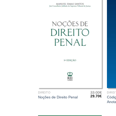
+
+
33.00
€
DIREITO
DIREI
O
O
29.70
€
Códig
Noções de Direito Penal
preço
preço
Anot
original
atual
era:
é:
33.00€.
29.70€.