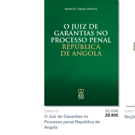
+
+
32.00
€
DIREITO
DIREI
O
O
28.80
€
O Juiz de Garantias no
Noçõ
preço
preço
Processo penal República de
original
atual
Angola
era:
é:
32.00€.
28.80€.