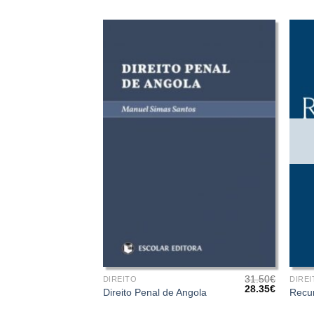
+
+
31.50
€
DIREITO
DIREI
O
O
28.35
€
Direito Penal de Angola
Recu
preço
preço
original
atual