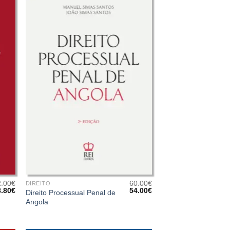
+
2.00
€
60.00
€
DIREITO
O
O
O
8.80
€
54.00
€
Direito Processual Penal de
eço
preço
preço
preço
Angola
iginal
atual
original
atual
a:
é:
era:
é:
.00€.
28.80€.
60.00€.
54.00€.