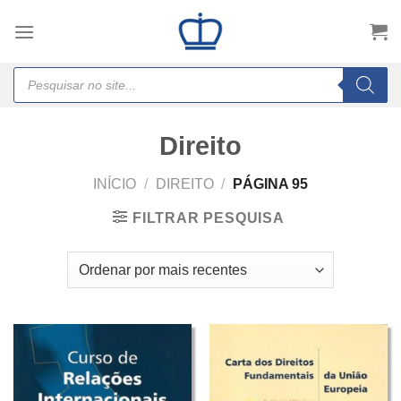
Skip
to
content
Products
search
Direito
INÍCIO
/
DIREITO
/
PÁGINA 95
FILTRAR PESQUISA