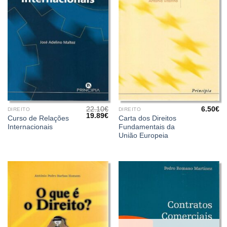
22.10
€
6.50
€
DIREITO
DIREITO
O
O
19.89
€
Curso de Relações
Carta dos Direitos
preço
preço
Internacionais
Fundamentais da
original
atual
era:
é:
União Europeia
22.10€.
19.89€.