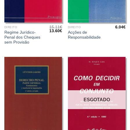
15.11
€
6.04
€
DIREITO
DIREITO
O
O
13.60
€
Regime Jurídico-
Acções de
preço
preço
Penal dos Cheques
Responsabilidade
original
atual
era:
é:
sem Provisão
15.11€.
13.60€.
ESGOTADO