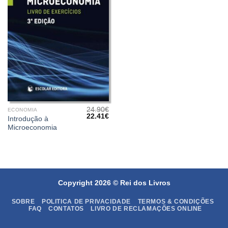
24.90
€
ECONOMIA
O
O
22.41
€
Introdução à
preço
preço
Microeconomia
original
atual
era:
é:
24.90€.
22.41€.
Copyright 2026 ©
Rei dos Livros
SOBRE
POLITICA DE PRIVACIDADE
TERMOS & CONDIÇÕES
FAQ
CONTATOS
LIVRO DE RECLAMAÇÕES ONLINE