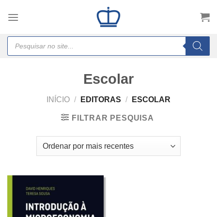
Skip
to
content
Products
search
Escolar
INÍCIO
/
EDITORAS
/
ESCOLAR
FILTRAR PESQUISA