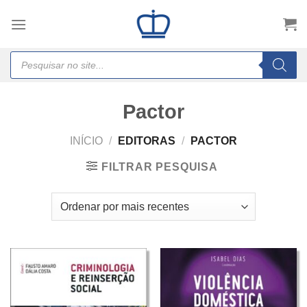
Skip
to
content
Products
search
Pactor
INÍCIO
/
EDITORAS
/
PACTOR
FILTRAR PESQUISA