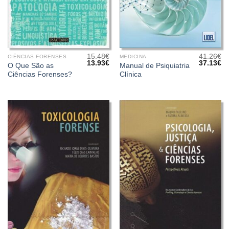
15.48
€
41.26
€
CIÊNCIAS FORENSES
MEDICINA
O
O
O
O
13.93
€
37.13
€
O Que São as
Manual de Psiquiatria
preço
preço
preço
pr
Ciências Forenses?
Clínica
original
atual
original
at
era:
é:
era:
é:
15.48€.
13.93€.
41.26€.
37