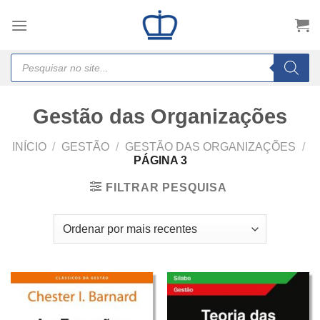
Skip
to
content
Products
search
Gestão das Organizações
INÍCIO
/
GESTÃO
/
GESTÃO DAS ORGANIZAÇÕES
/
PÁGINA 3
FILTRAR PESQUISA