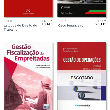
14.90
€
27.90
€
DIREITO
GESTÃO
O
O
O
O
13.41
€
25.11
€
Estudos de Direito do
Risco Financeiro
preço
preço
preço
pr
Trabalho
original
atual
original
at
era:
é:
era:
é:
14.90€.
13.41€.
27.90€.
25
ESGOTADO