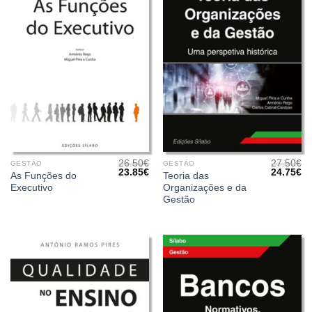
26.50
€
27.50
€
GESTÃO
GESTÃO
O
O
O
O
23.85
€
24.75
€
As Funções do
Teoria das
preço
preço
preço
pr
Executivo
Organizações e da
original
atual
original
at
era:
é:
era:
é:
Gestão
26.50€.
23.85€.
27.50€.
24