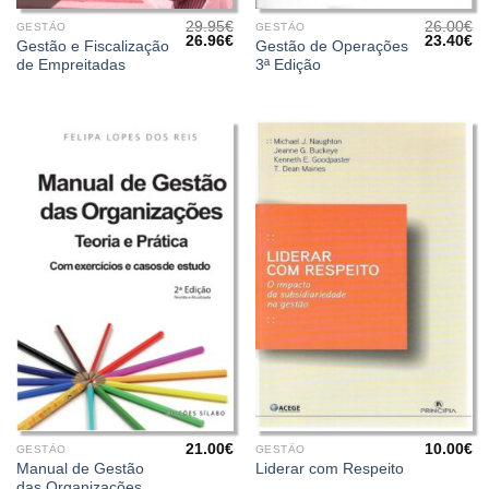
29.95
€
26.00
€
GESTÃO
GESTÃO
O
O
O
O
26.96
€
23.40
€
Gestão e Fiscalização
Gestão de Operações
preço
preço
preço
pr
de Empreitadas
3ª Edição
original
atual
original
at
era:
é:
era:
é:
29.95€.
26.96€.
26.00€.
23
21.00
€
10.00
€
GESTÃO
GESTÃO
Manual de Gestão
Liderar com Respeito
das Organizações