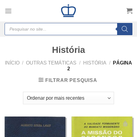
Skip
to
content
Products
search
História
INÍCIO
/
OUTRAS TEMÁTICAS
/
HISTÓRIA
/
PÁGINA
2
FILTRAR PESQUISA