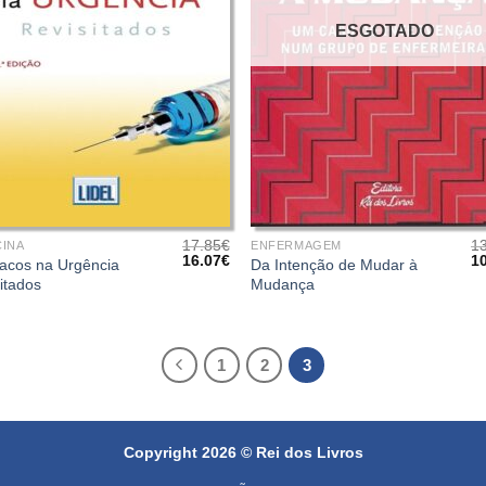
ESGOTADO
+
17.85
€
1
CINA
ENFERMAGEM
O
O
O
16.07
€
1
acos na Urgência
Da Intenção de Mudar à
preço
preço
pr
itados
Mudança
original
atual
or
era:
é:
er
17.85€.
16.07€.
13
1
2
3
Copyright 2026 ©
Rei dos Livros