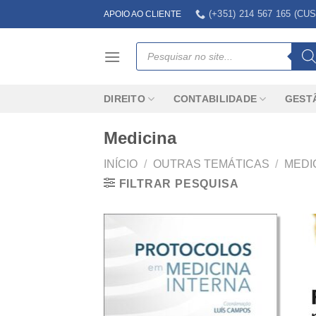
Skip
(+351) 214 567 165 (
APOIO AO CLIENTE
to
content
Products
search
DIREITO
CONTABILIDADE
GEST
Medicina
INÍCIO
/
OUTRAS TEMÁTICAS
/
MEDI
FILTRAR PESQUISA