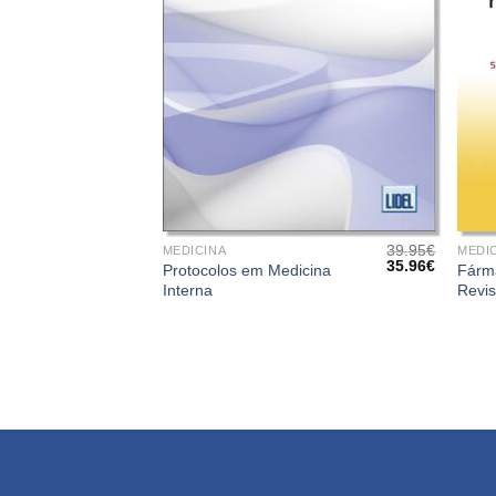
+
+
39.95
€
MEDICINA
MEDI
O
O
35.96
€
Protocolos em Medicina
Fárm
preço
preço
Interna
Revis
original
atual
era:
é:
39.95€.
35.96€.