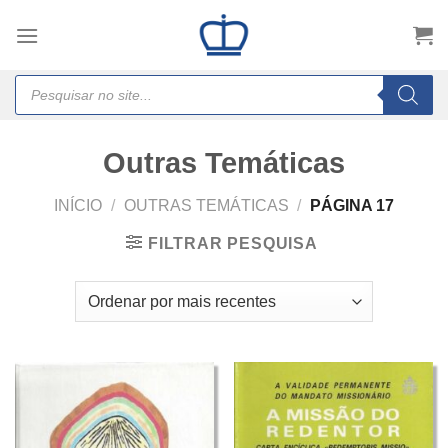
Skip
to
content
Products
search
Outras Temáticas
INÍCIO
/
OUTRAS TEMÁTICAS
/
PÁGINA 17
FILTRAR PESQUISA