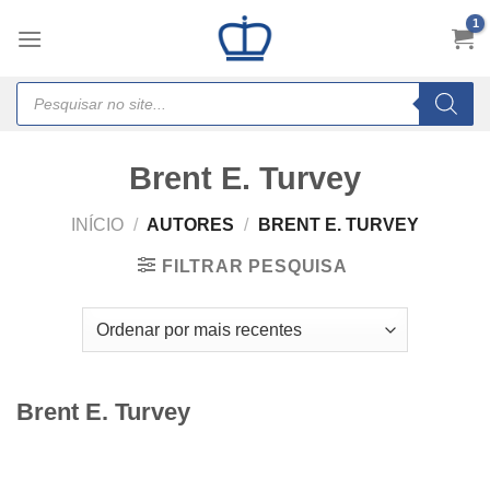
Skip
to
content
Products
search
Brent E. Turvey
INÍCIO
/
AUTORES
/
BRENT E. TURVEY
FILTRAR PESQUISA
Brent E. Turvey