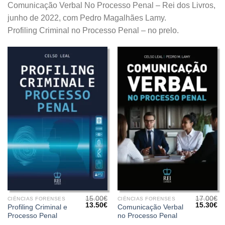
Comunicação Verbal No Processo Penal – Rei dos Livros,
junho de 2022, com Pedro Magalhães Lamy.
Profiling Criminal no Processo Penal – no prelo.
15.00
€
17.00
€
CIÊNCIAS FORENSES
CIÊNCIAS FORENSES
O
O
O
O
13.50
€
15.30
€
Profiling Criminal e
Comunicação Verbal
preço
preço
preço
pr
Processo Penal
no Processo Penal
original
atual
original
at
era:
é:
era:
é: