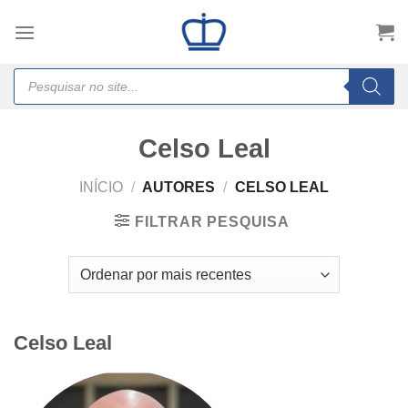
Skip
to
content
Products
search
Celso Leal
INÍCIO
/
AUTORES
/
CELSO LEAL
FILTRAR PESQUISA
Celso Leal