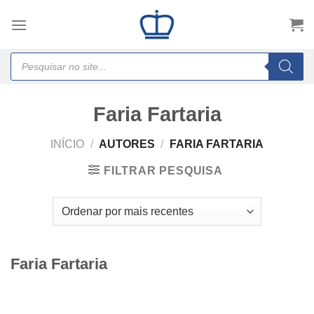
Skip
to
content
Products
search
Faria Fartaria
INÍCIO
/
AUTORES
/
FARIA FARTARIA
FILTRAR PESQUISA
Faria Fartaria