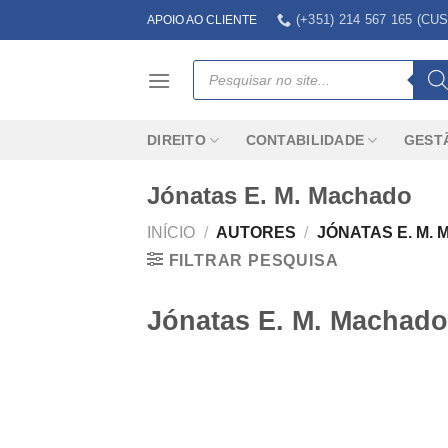
Skip
(+351) 214 567 165 (
APOIO AO CLIENTE
to
content
Products
search
DIREITO
CONTABILIDADE
GEST
Jónatas E. M. Machado
INÍCIO
/
AUTORES
/
JÓNATAS E. M.
FILTRAR PESQUISA
Jónatas E. M. Machado