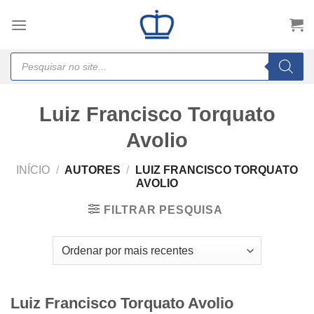
Skip
to
content
Products
search
Luiz Francisco Torquato
Avolio
INÍCIO
/
AUTORES
/
LUIZ FRANCISCO TORQUATO
AVOLIO
FILTRAR PESQUISA
Luiz Francisco Torquato Avolio