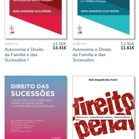
14.90
€
12.90
€
DIREITO
DIREITO
O
O
O
O
13.41
€
11.61
€
Autonomia e Direito
Autonomia e Direito
preço
preço
preço
pr
da Família e das
da Família e das
original
atual
original
at
era:
é:
era:
é:
Sucessões I
Sucessões
14.90€.
13.41€.
12.90€.
11