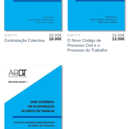
20.00
€
15.00
€
DIREITO
DIREITO
O
O
O
O
18.00
€
13.50
€
O Novo Código de
Contratação Colectiva
preço
preço
preço
pr
Processo Civil e o
original
atual
original
at
era:
é:
era:
é:
Processo do Trabalho
20.00€.
18.00€.
15.00€.
13