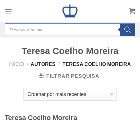
Skip
to
content
Products
search
Teresa Coelho Moreira
INÍCIO
/
AUTORES
/
TERESA COELHO MOREIRA
FILTRAR PESQUISA
Teresa Coelho Moreira