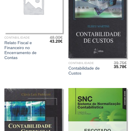
48.00
€
CONTABILIDADE
O
O
43.20
€
Relato Fiscal e
preço
preço
Financeiro no
original
atual
era:
é:
Encerramento de
48.00€.
43.20€.
Contas
39.75
€
CONTABILIDADE
O
O
35.78
€
Contabilidade de
preço
pr
Custos
original
at
era:
é:
39.75€.
35
ESGOTADO