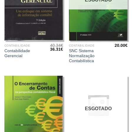
40.34
€
20.00
€
CONTABILIDADE
CONTABILIDADE
O
O
36.31
€
Contabilidade
SNC Sistema
preço
preço
Gerencial
Normalização
original
atual
era:
é:
Contabilística
40.34€.
36.31€.
ESGOTADO