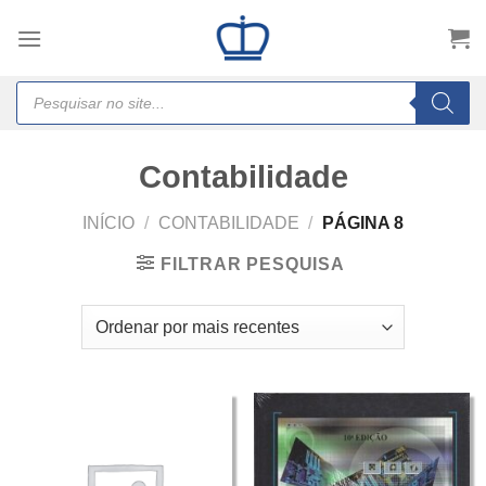
Skip
to
content
Products
search
Contabilidade
INÍCIO
/
CONTABILIDADE
/
PÁGINA 8
FILTRAR PESQUISA