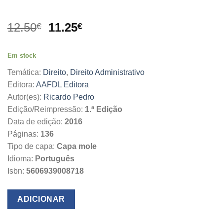
O
O
12.50
11.25
€
€
preço
preço
original
atual
Em stock
era:
é:
12.50€.
11.25€.
Temática:
Direito
,
Direito Administrativo
Editora:
AAFDL Editora
Autor(es):
Ricardo Pedro
Edição/Reimpressão:
1.ª Edição
Data de edição:
2016
Páginas:
136
Tipo de capa:
Capa mole
Idioma:
Português
Isbn:
5606939008718
ADICIONAR