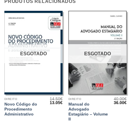
PRODUTOS RELACIONADOS
ESGOTADO
ESGOTADO
14.50
€
40.00
€
DIREITO
DIREITO
O
O
O
O
13.05
€
36.00
€
Novo Código do
Manual do
preço
preço
preço
pr
Procedimento
Advogado
original
atual
original
at
era:
é:
era:
é:
Administrativo
Estagiário – Volume
14.50€.
13.05€.
40.00€.
36
II