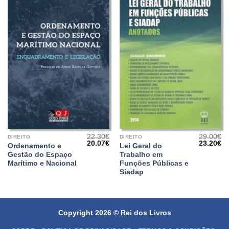
22.30
€
29.00
€
DIREITO
DIREITO
O
O
O
O
20.07
€
23.20
€
Ordenamento e
Lei Geral do
preço
preço
preço
pr
Gestão do Espaço
Trabalho em
original
atual
original
at
era:
é:
era:
é:
Marítimo e Nacional
Funções Públicas e
22.30€.
20.07€.
29.00€.
23
Siadap
Copyright 2026 ©
Rei dos Livros