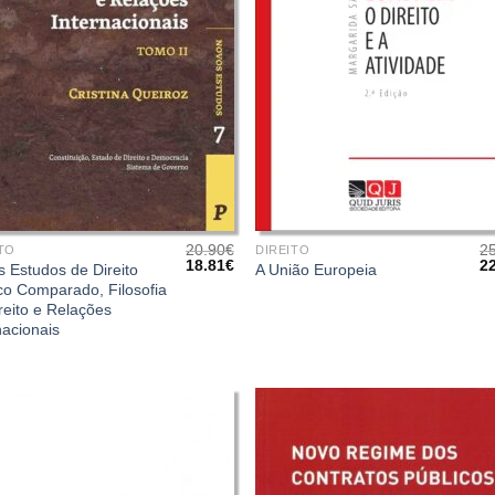
+
20.90
€
2
TO
DIREITO
O
O
O
18.81
€
2
 Estudos de Direito
A União Europeia
preço
preço
pr
co Comparado, Filosofia
original
atual
or
reito e Relações
era:
é:
er
20.90€.
18.81€.
25
nacionais