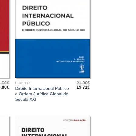
+
2.00
€
21.90
€
DIREITO
O
O
O
8.80
€
19.71
€
Direito Internacional Público
eço
preço
preço
preço
e Ordem Jurídica Global do
iginal
atual
original
atual
Século XXI
a:
é:
era:
é:
.00€.
28.80€.
21.90€.
19.71€.