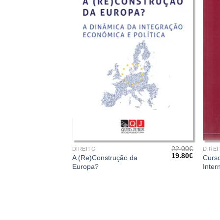
+
+
22.00
€
DIREITO
DIREI
O
O
19.80
€
A (Re)Construção da
Curso
preço
preço
Europa?
Inter
original
atual
era:
é:
22.00€.
19.80€.