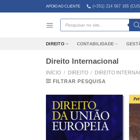
Skip
(+351) 214 567 165 (
APOIO AO CLIENTE
to
content
Products
search
DIREITO
CONTABILIDADE
GEST
Direito Internacional
INÍCIO
/
DIREITO
/
DIREITO INTERNA
FILTRAR PESQUISA