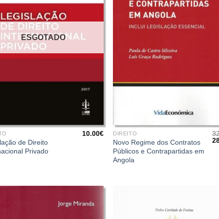
ESGOTADO
+
10.00
€
3
TO
DIREITO
O
2
lação de Direito
Novo Regime dos Contratos
pr
nacional Privado
Públicos e Contrapartidas em
or
Angola
er
32