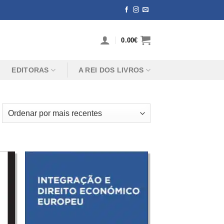
0.00
€
EDITORAS
A REI DOS LIVROS