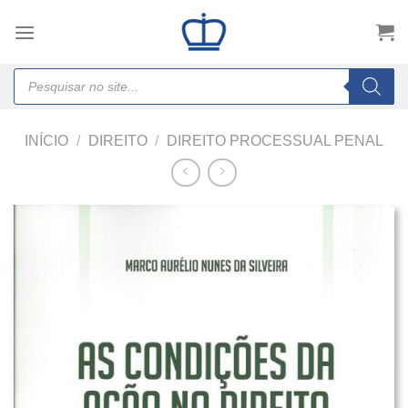
Skip
to
content
Products
search
INÍCIO
/
DIREITO
/
DIREITO PROCESSUAL PENAL