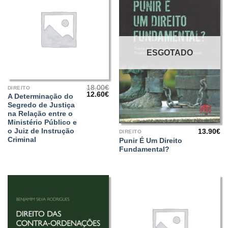
ESGOTADO
18.00
€
DIREITO
O
O
12.60
€
A Determinação do
preço
preço
Segredo de Justiça
original
atual
era:
é:
na Relação entre o
18.00€.
12.60€.
Ministério Público e
o Juiz de Instrução
13.90
€
DIREITO
Criminal
Punir É Um Direito
Fundamental?