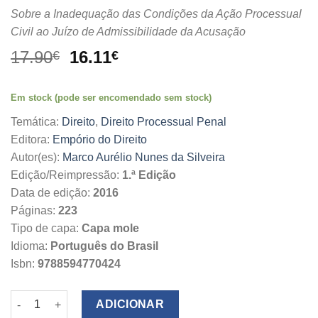
Sobre a Inadequação das Condições da Ação Processual
Civil ao Juízo de Admissibilidade da Acusação
O
O
17.90
16.11
€
€
preço
preço
original
atual
Em stock (pode ser encomendado sem stock)
era:
é:
17.90€.
16.11€.
Temática:
Direito
,
Direito Processual Penal
Editora:
Empório do Direito
Autor(es):
Marco Aurélio Nunes da Silveira
Edição/Reimpressão:
1.ª Edição
Data de edição:
2016
Páginas:
223
Tipo de capa:
Capa mole
Idioma:
Português do Brasil
Isbn:
9788594770424
Quantidade de As Condições da Ação no Direito Processual Pe
ADICIONAR