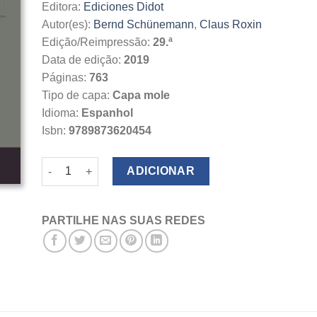
Editora:
Ediciones Didot
Autor(es):
Bernd Schünemann
,
Claus Roxin
Edição/Reimpressão:
29.ª
Data de edição:
2019
Páginas:
763
Tipo de capa:
Capa mole
Idioma:
Espanhol
Isbn:
9789873620454
Quantidade de Derecho Procesal Penal
ADICIONAR
PARTILHE NAS SUAS REDES