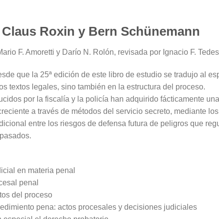
, Claus Roxin y Bern Schünemann
rio F. Amoretti y Darío N. Rolón, revisada por Ignacio F. Tede
de que la 25ª edición de este libro de estudio se tradujo al es
s textos legales, sino también en la estructura del proceso.
idos por la fiscalía y la policía han adquirido fácticamente una
eciente a través de métodos del servicio secreto, mediante los 
dicional entre los riesgos de defensa futura de peligros que regu
s pasados.
icial en materia penal
ocesal penal
etos del proceso
cedimiento pena: actos procesales y decisiones judiciales