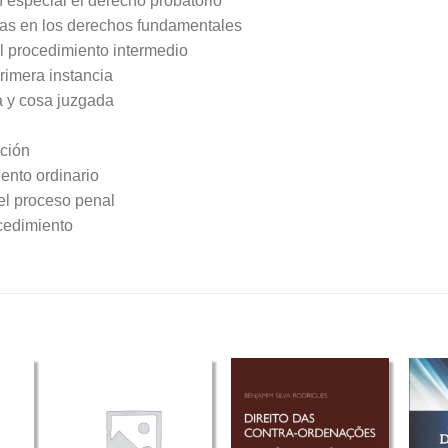
n especial el derecho probatorio
cias en los derechos fundamentales
el procedimiento intermedio
primera instancia
a y cosa juzgada
ación
ento ordinario
 el proceso penal
cedimiento