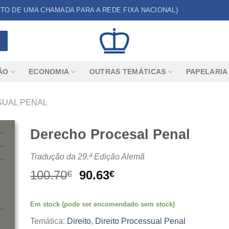
CUSTO DE UMA CHAMADA PARA A REDE FIXA NACIONAL)
ÃO
ECONOMIA
OUTRAS TEMÁTICAS
PAPELARIA
SUAL PENAL
Derecho Procesal Penal
Tradução da 29.ª Edição Alemã
O
O
100.70
90.63
€
€
preço
preço
original
atual
Em stock (pode ser encomendado sem stock)
era:
é:
100.70€.
90.63€.
Temática:
Direito
,
Direito Processual Penal