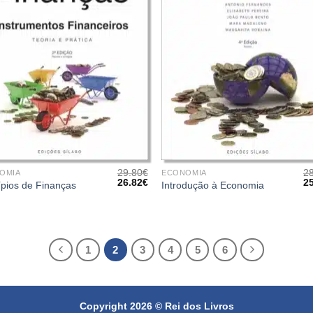
+
29.80
€
2
OMIA
ECONOMIA
O
O
O
26.82
€
2
ípios de Finanças
Introdução à Economia
preço
preço
pr
original
atual
or
era:
é:
er
29.80€.
26.82€.
28
1
2
3
4
5
6
Copyright 2026 ©
Rei dos Livros