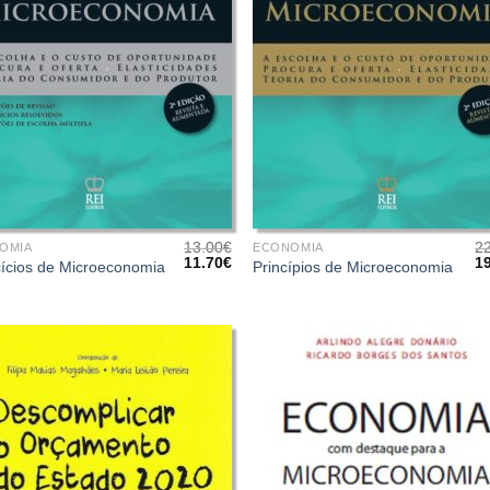
+
13.00
€
2
OMIA
ECONOMIA
O
O
O
11.70
€
1
ícios de Microeconomia
Princípios de Microeconomia
preço
preço
pr
original
atual
or
era:
é:
er
13.00€.
11.70€.
22