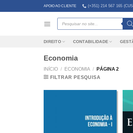
Skip
(+351) 214 567 165 (
APOIO AO CLIENTE
to
content
Products
search
DIREITO
CONTABILIDADE
GEST
Economia
INÍCIO
/
ECONOMIA
/
PÁGINA 2
FILTRAR PESQUISA