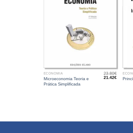
+
+
23.80
€
ECONOMIA
ECON
O
O
21.42
€
Microeconomia Teoria e
Princ
preço
preço
Prática Simplificada
original
atual
era:
é:
23.80€.
21.42€.