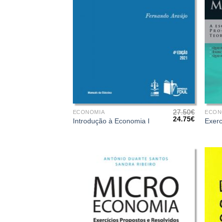
+
+
27.50
€
ECONOMIA
ECON
O
O
24.75
€
Introdução à Economia I
Exerc
preço
preço
original
atual
era:
é:
27.50€.
24.75€.