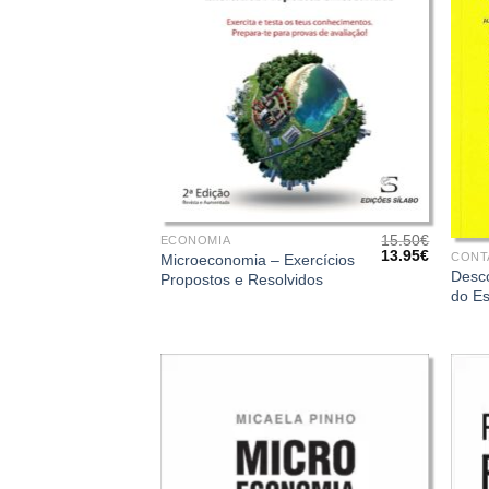
+
+
15.50
€
ECONOMIA
O
O
13.95
€
CONT
Microeconomia – Exercícios
preço
preço
Desc
Propostos e Resolvidos
original
atual
do E
era:
é:
15.50€.
13.95€.