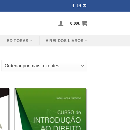
0.00
€
EDITORAS
A REI DOS LIVROS