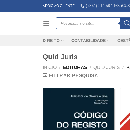
Skip
(+351) 214 567 165 (
APOIO AO CLIENTE
to
content
Products
search
DIREITO
CONTABILIDADE
GEST
Quid Juris
INÍCIO
/
EDITORAS
/
QUID JURIS
/
P
FILTRAR PESQUISA