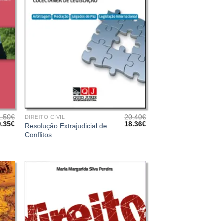
+
1.50
€
20.40
€
DIREITO CIVIL
O
O
O
9.35
€
18.36
€
Resolução Extrajudicial de
eço
preço
preço
preço
Conflitos
iginal
atual
original
atual
a:
é:
era:
é:
.50€.
19.35€.
20.40€.
18.36€.