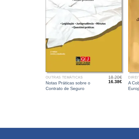
+
+
18.20
€
OUTRAS TEMÁTICAS
DIREI
O
O
16.38
€
Notas Práticas sobre o
A Cob
preço
preço
Contrato de Seguro
Euro
original
atual
era:
é:
18.20€.
16.38€.