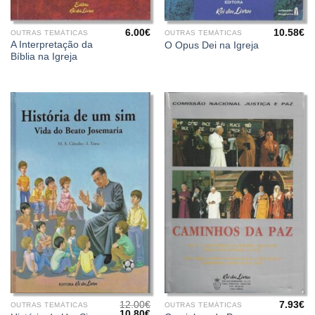
6.00
€
10.58
€
OUTRAS TEMÁTICAS
OUTRAS TEMÁTICAS
A Interpretação da
O Opus Dei na Igreja
Bíblia na Igreja
12.00
€
7.93
€
OUTRAS TEMÁTICAS
OUTRAS TEMÁTICAS
O
O
10.80
€