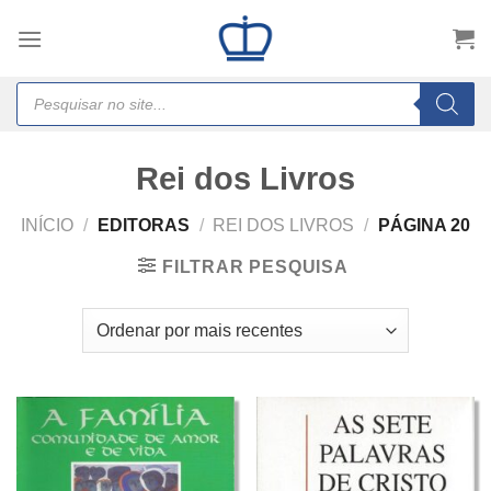
Skip
to
content
Products
search
Rei dos Livros
INÍCIO
/
EDITORAS
/
REI DOS LIVROS
/
PÁGINA 20
FILTRAR PESQUISA