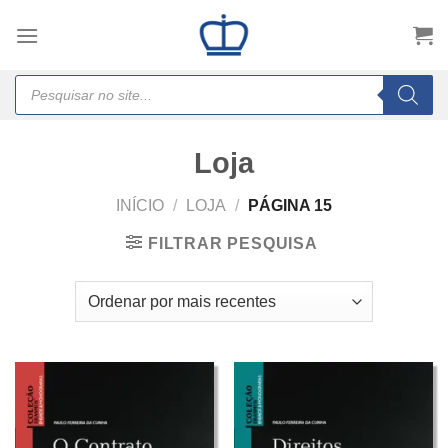
Skip
to
content
Products
search
Loja
INÍCIO
/
LOJA
/
PÁGINA 15
FILTRAR PESQUISA