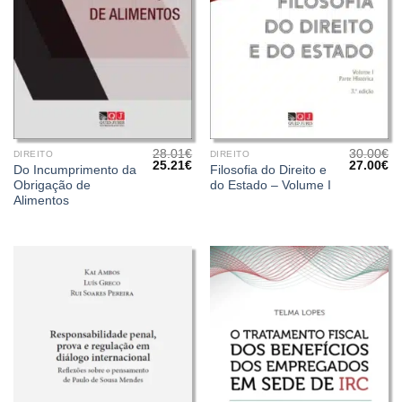
28.01
€
30.00
€
DIREITO
DIREITO
O
O
O
O
25.21
€
27.00
€
Do Incumprimento da
Filosofia do Direito e
preço
preço
preço
pr
Obrigação de
do Estado – Volume I
original
atual
original
at
era:
é:
era:
é:
Alimentos
28.01€.
25.21€.
30.00€.
27