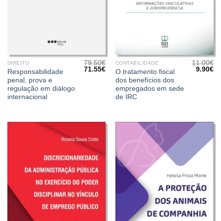
79.50
€
11.00
€
DIREITO
CONTABILIDADE
O
O
O
O
71.55
€
9.90
€
Responsabilidade
O tratamento fiscal
preço
preço
preço
pr
penal, prova e
dos benefícios dos
original
atual
original
at
era:
é:
era:
é:
regulação em diálogo
empregados em sede
79.50€.
71.55€.
11.00€.
9.
internacional
de IRC