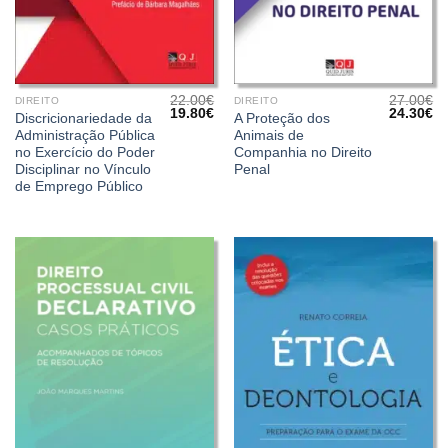
22.00
€
27.00
€
DIREITO
DIREITO
O
O
O
O
19.80
€
24.30
€
Discricionariedade da
A Proteção dos
preço
preço
preço
pr
Administração Pública
Animais de
original
atual
original
at
era:
é:
era:
é:
no Exercício do Poder
Companhia no Direito
22.00€.
19.80€.
27.00€.
24
Disciplinar no Vínculo
Penal
de Emprego Público