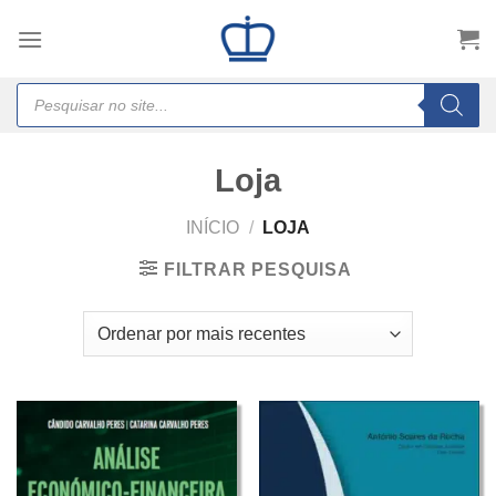
Skip
to
content
Products
search
Loja
INÍCIO
/
LOJA
FILTRAR PESQUISA