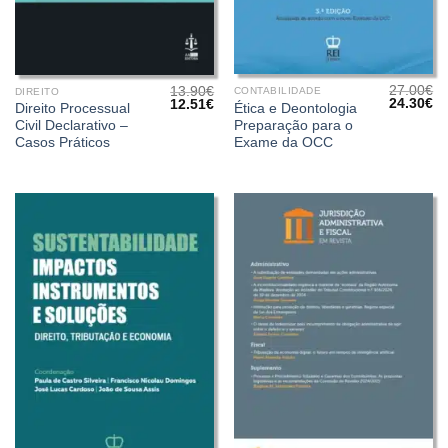
27.00
€
13.90
€
CONTABILIDADE
DIREITO
O
O
O
O
24.30
€
12.51
€
Ética e Deontologia
Direito Processual
preço
pr
preço
preço
Preparação para o
Civil Declarativo –
original
at
original
atual
era:
é:
Exame da OCC
era:
é:
Casos Práticos
27.00€.
24
13.90€.
12.51€.