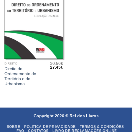
30.50
€
DIREITO
O
O
27.45
€
Direito do
preço
preço
Ordenamento do
original
atual
era:
é:
Território e do
30.50€.
27.45€.
Urbanismo
Copyright 2026 ©
Rei dos Livros
SOBRE
POLITICA DE PRIVACIDADE
TERMOS & CONDIÇÕES
FAQ
CONTATOS
LIVRO DE RECLAMAÇÕES ONLINE