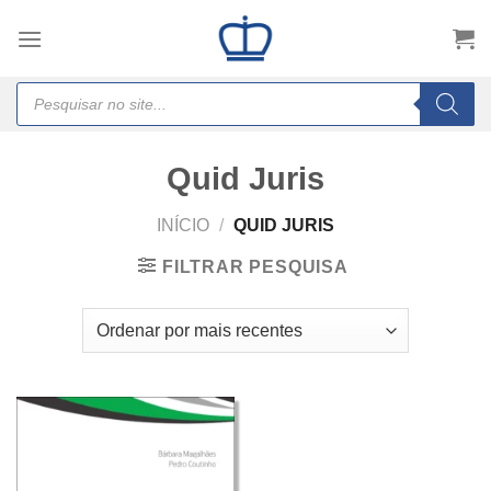
Skip
to
content
Products
search
Quid Juris
INÍCIO
/
QUID JURIS
FILTRAR PESQUISA