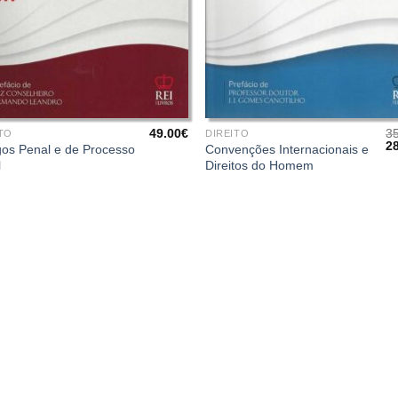
+
49.00
€
3
TO
DIREITO
O
2
os Penal e de Processo
Convenções Internacionais e
pr
l
Direitos do Homem
or
er
35