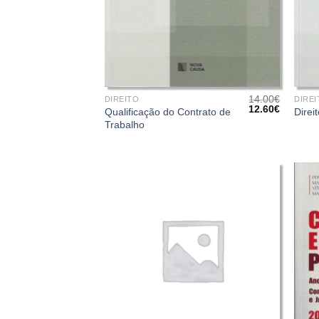
+
+
14.00
€
DIREITO
DIREI
O
O
12.60
€
Qualificação do Contrato de
Direi
preço
preço
Trabalho
original
atual
era:
é:
14.00€.
12.60€.