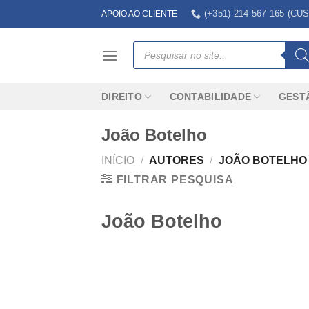
Skip
(+351) 214 567 165 (
APOIO AO CLIENTE
to
content
Products
search
DIREITO
CONTABILIDADE
GEST
João Botelho
INÍCIO
/
AUTORES
/
JOÃO BOTELHO
FILTRAR PESQUISA
João Botelho