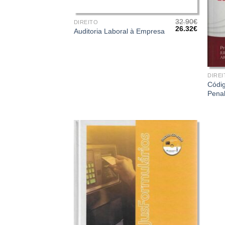
+
32.90
€
DIREITO
O
O
26.32
€
Auditoria Laboral à Empresa
preço
preço
original
atual
era:
é:
32.90€.
26.32€.
+
DIREI
Códig
Pena