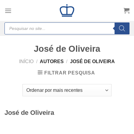
Skip
to
content
Products
search
José de Oliveira
INÍCIO
/
AUTORES
/
JOSÉ DE OLIVEIRA
FILTRAR PESQUISA
José de Oliveira