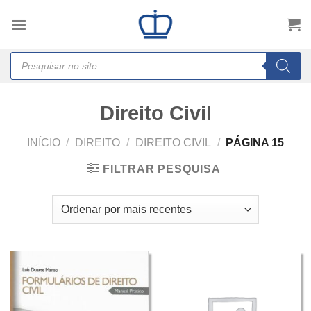
Skip
to
content
Products
search
Direito Civil
INÍCIO
/
DIREITO
/
DIREITO CIVIL
/
PÁGINA 15
FILTRAR PESQUISA