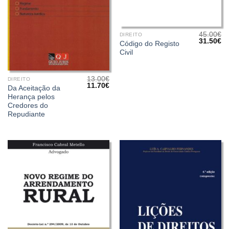
45.00
€
DIREITO
O
O
31.50
€
Código do Registo
preço
pr
Civil
original
at
era:
é:
45.00€.
31
13.00
€
DIREITO
O
O
11.70
€
Da Aceitação da
preço
preço
Herança pelos
original
atual
era:
é:
Credores do
13.00€.
11.70€.
Repudiante