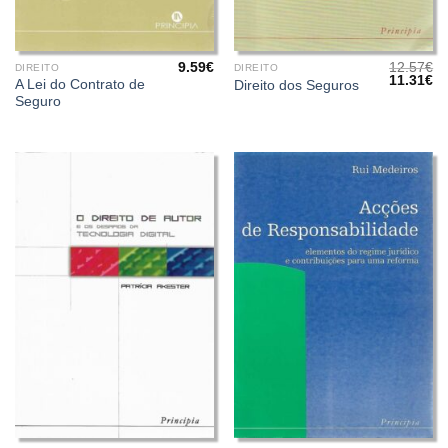
9.59
€
12.57
€
DIREITO
DIREITO
O
O
11.31
€
A Lei do Contrato de
Direito dos Seguros
preço
pr
Seguro
original
at
era:
é:
12.57€.
11