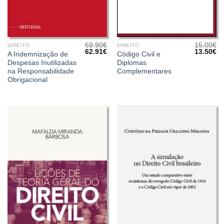
69.90
€
15.00
€
DIREITO
DIREITO
O
O
O
O
62.91
€
13.50
€
A Indemnização de
Código Civil e
preço
preço
preço
pr
Despesas Inutilizadas
Diplomas
original
atual
original
at
era:
é:
era:
é:
na Responsabilidade
Complementares
69.90€.
62.91€.
15.00€.
13
Obrigacional