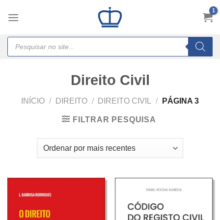
Skip
to
content
Products
search
Direito Civil
INÍCIO
/
DIREITO
/
DIREITO CIVIL
/
PÁGINA 3
FILTRAR PESQUISA