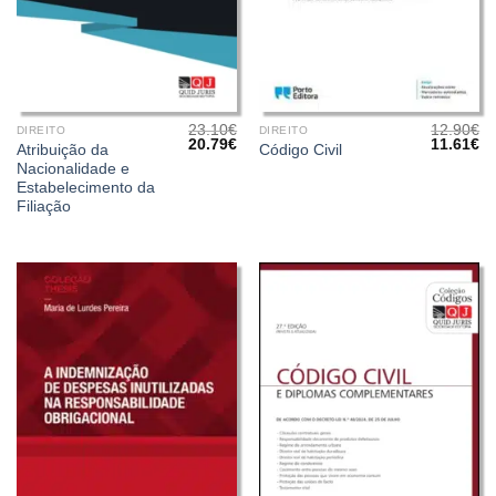
23.10
€
12.90
€
DIREITO
DIREITO
O
O
O
O
20.79
€
11.61
€
Atribuição da
Código Civil
preço
preço
preço
pr
Nacionalidade e
original
atual
original
at
era:
é:
era:
é:
Estabelecimento da
23.10€.
20.79€.
12.90€.
11
Filiação