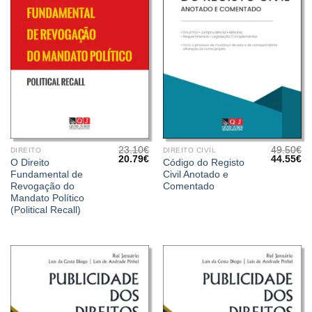
23.10
€
49.50
€
DIREITO
DIREITO CIVIL
O
O
O
O
20.79
€
44.55
€
O Direito
Código do Registo
preço
preço
preço
pr
Fundamental de
Civil Anotado e
original
atual
original
at
era:
é:
era:
é:
Revogação do
Comentado
23.10€.
20.79€.
49.50€.
44
Mandato Político
(Political Recall)