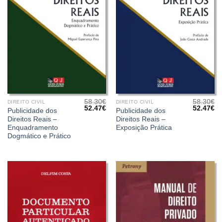
58.30
€
58.30
€
DIREITO CIVIL
DIREITO CIVIL
O
O
O
O
52.47
€
52.47
€
Publicidade dos
Publicidade dos
preço
preço
preço
pr
Direitos Reais –
Direitos Reais –
original
atual
original
at
era:
é:
era:
é:
Enquadramento
Exposição Prática
58.30€.
52.47€.
58.30€.
52
Dogmático e Prático